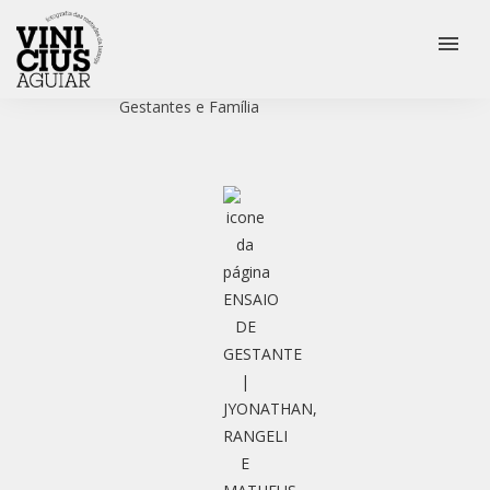
menu
Veja mais:
Casamento
Ensaio Pré Wedding
Gestantes e Família