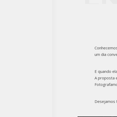
EM
AM
Conhecemos 
um dia conv
E quando el
A proposta e
Fotografamos
Desejamos f