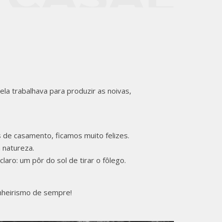
Ó/SC -
 ORUAM
 trabalhava para produzir as noivas,
 de casamento, ficamos muito felizes.
 natureza.
laro: um pôr do sol de tirar o fôlego.
nheirismo de sempre!