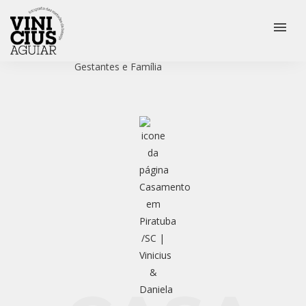
menu
Veja mais:
Casamento
Ensaio Pré Wedding
Gestantes e Família