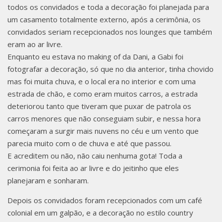
UBA
todos os convidados e toda a decoração foi planejada para
um casamento totalmente externo, após a cerimônia, os
convidados seriam recepcionados nos lounges que também
eram ao ar livre.
/SC |
Enquanto eu estava no making of da Dani, a Gabi foi
fotografar a decoração, só que no dia anterior, tinha chovido
mas foi muita chuva, e o local era no interior e com uma
estrada de chão, e como eram muitos carros, a estrada
deteriorou tanto que tiveram que puxar de patrola os
VINICI
carros menores que não conseguiam subir, e nessa hora
começaram a surgir mais nuvens no céu e um vento que
parecia muito com o de chuva e até que passou.
E acreditem ou não, não caiu nenhuma gota! Toda a
cerimonia foi feita ao ar livre e do jeitinho que eles
US &
planejaram e sonharam.
Depois os convidados foram recepcionados com um café
colonial em um galpão, e a decoração no estilo country