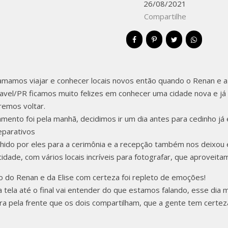
26/08/2021
CASCAVEL
Compartilhe
RENAN & 
 amamos viajar e conhecer locais novos então quando o Renan e a
avel/PR ficamos muito felizes em conhecer uma cidade nova e já
remos voltar.
mento foi pela manhã, decidimos ir um dia antes para cedinho j
eparativos
olhido por eles para a cerimônia e a recepção também nos deixou
cidade, com vários locais incríveis para fotografar, que aproveit
 do Renan e da Elise com certeza foi repleto de emoções!
 tela até o final vai entender do que estamos falando, esse dia
ira pela frente que os dois compartilham, que a gente tem certeza