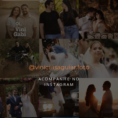
@viniciusaguiar.foto
ACOMPANHE NO
INSTAGRAM