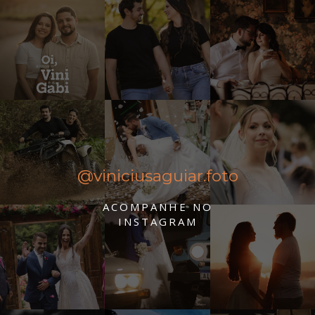
@viniciusaguiar.foto
ACOMPANHE NO
INSTAGRAM