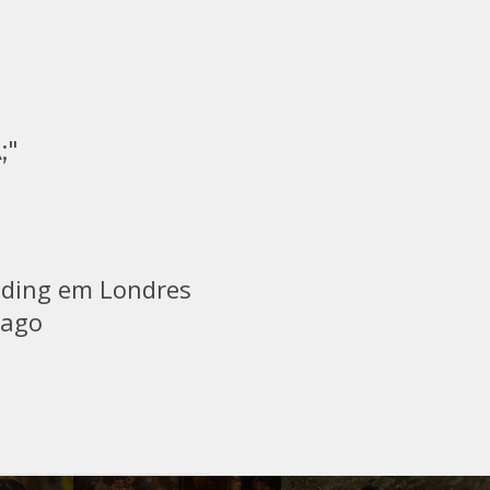
;"
dding em Londres
iago