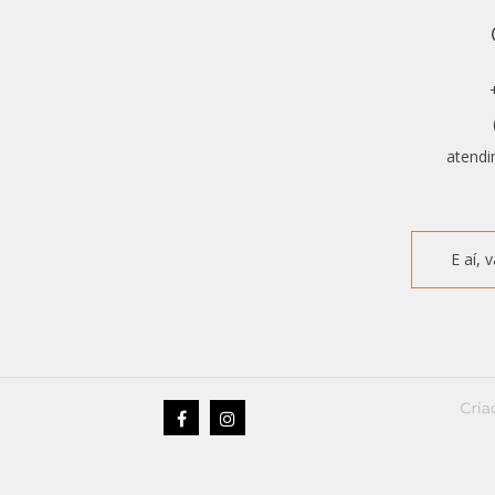
atendi
E aí,