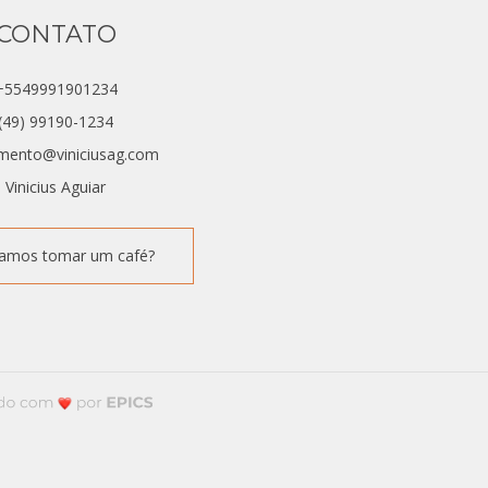
CONTATO
+5549991901234
(49) 99190-1234
mento@viniciusag.com
Vinicius Aguiar
 vamos tomar um café?